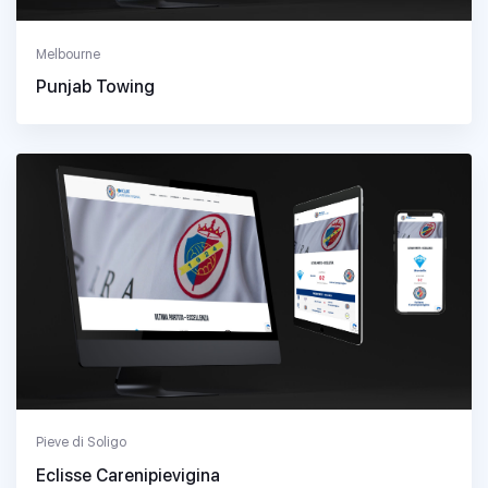
Melbourne
Punjab Towing
Pieve di Soligo
Eclisse Carenipievigina