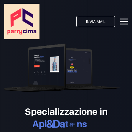
INVIA MAIL
Specializzazione in
A
p
i
&
D
a
t
a
b
a
s
e
s